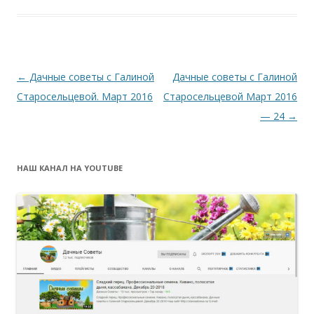
Навигация
←
Дачные советы с Галиной
Дачные советы с Галиной
по
Старосельцевой. Март 2016
Старосельцевой Март 2016
записям
— 24
→
НАШ КАНАЛ НА YOUTUBE