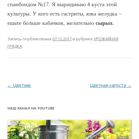
спанбондом №17. Я выращиваю 4 куста этой
культуры. У кого есть гастриты, язва желудка –
ешьте больше кабачков, желательно
сырых
.
Запись опубликована
07.12.2017
в рубрике
УРОЖАЙНАЯ
ГРЯДКА
.
Навигация
←
Цветник
Цветная капуста
→
по
записям
НАШ КАНАЛ НА YOUTUBE