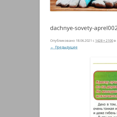
dachnye-sovety-aprel00
Опубликовано
18.06.2021
с
1428 × 2100
в
← Предыдущее