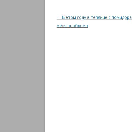
Навигация
←
В этом году в теплице с помидора
по
меня проблема
записям