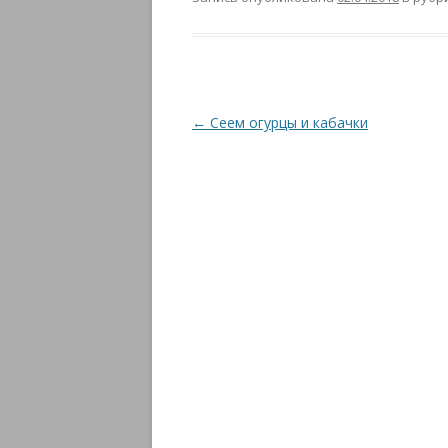
Навигация
←
Сеем огурцы и кабачки
по
записям