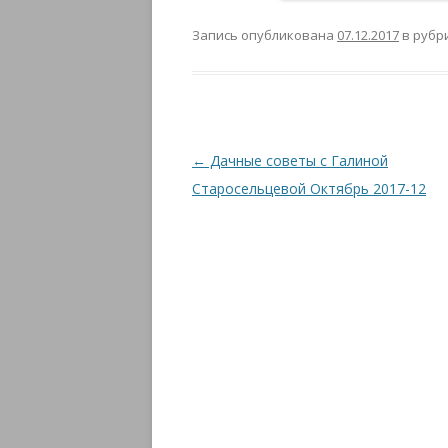
Запись опубликована
07.12.2017
в рубр
Навигация
←
Дачные советы с Галиной
по
Старосельцевой Октябрь 2017-12
записям