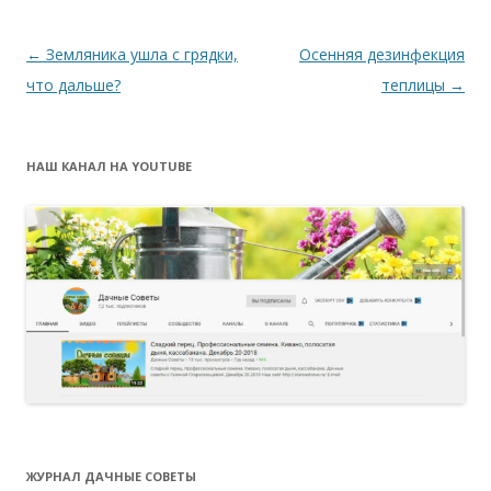
Навигация
←
Земляника ушла с грядки,
Осенняя дезинфекция
по
что дальше?
теплицы
→
записям
НАШ КАНАЛ НА YOUTUBE
ЖУРНАЛ ДАЧНЫЕ СОВЕТЫ