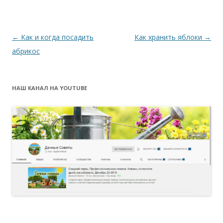
Навигация
←
Как и когда посадить
Как хранить яблоки
→
по
абрикос
записям
НАШ КАНАЛ НА YOUTUBE