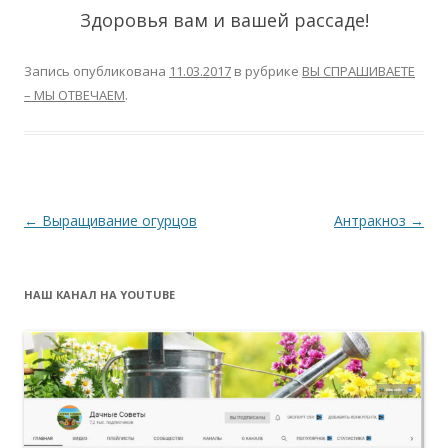
Здоровья вам и вашей рассаде!
Запись опубликована
11.03.2017
в рубрике
ВЫ СПРАШИВАЕТЕ
– МЫ ОТВЕЧАЕМ
.
Навигация
←
Выращивание огурцов
Антракноз
→
по
записям
НАШ КАНАЛ НА YOUTUBE