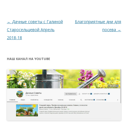
Навигация
←
Дачные советы с Галиной
Благоприятные дни для
по
Старосельцевой Апрель
посева
→
записям
2018-18
НАШ КАНАЛ НА YOUTUBE