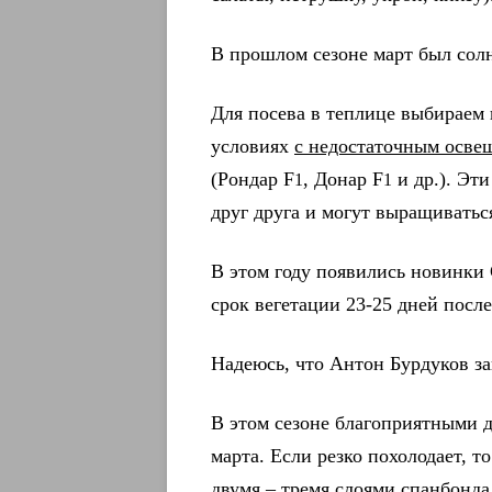
В прошлом сезоне март был солн
Для посева в теплице выбираем
условиях
с недостаточным осв
(Рондар
F
, Донар F
и др.). Эт
1
1
друг друга и могут выращиваться
В этом году появились новинки 
срок вегетации 23-25 дней после
Надеюсь, что Антон Бурдуков за
В этом сезоне благоприятными дн
марта. Если резко похолодает, т
двумя – тремя слоями спанбонда.