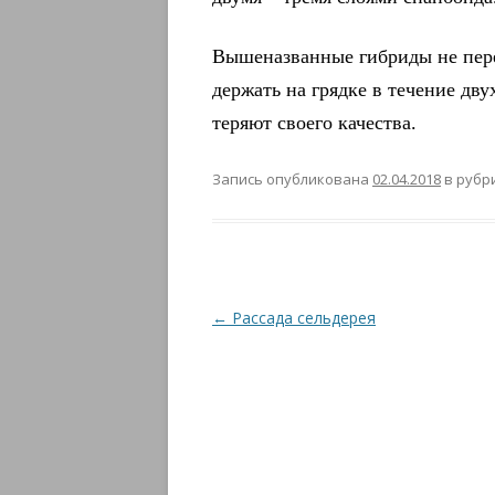
Вышеназванные гибриды не пере
держать на грядке в течение дв
теряют своего качества.
Запись опубликована
02.04.2018
в рубр
Навигация
←
Рассада сельдерея
по
записям