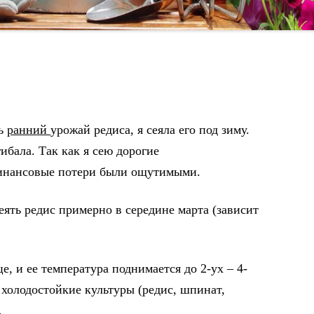
ть
ранний
урожай редиса, я сеяла его под зиму.
ибала. Так как я сею дорогие
финансовые потери были ощутимыми.
сеять редис примерно в середине марта (зависит
це, и ее температура поднимается
до 2-ух – 4-
 холодостойкие культуры (редис, шпинат,
.