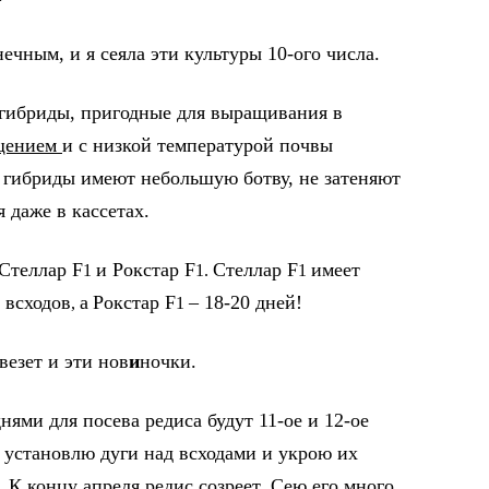
ечным, и я сеяла эти культуры 10-ого числа.
 гибриды, пригодные для выращивания в
ещением
и с низкой температурой почвы
и гибриды имеют небольшую ботву, не затеняют
 даже в кассетах.
Стеллар F
и Рокстар F
Стеллар F
имеет
1
1.
1
 всходов
а
Рокстар F
– 18-20 дней!
,
1
везет и эти нов
и
ночки.
ями для посева редиса будут 11-ое и 12-ое
о установлю дуги над всходами и укрою их
 К концу апреля редис созреет. Сею его много.