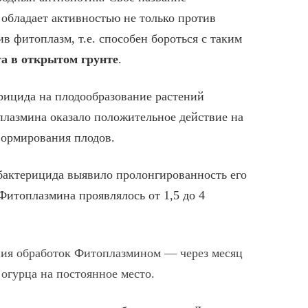
о обладает активностью не только против
в фитоплазм, т.е. способен бороться с таким
та в открытом грунте
.
рицида на плодообразование растений
плазмина оказало положительное действие на
формирования плодов.
актерицида выявило пролонгированность его
итоплазмина проявлялось от 1,5 до 4
ия обработок Фитоплазмином — через месяц
 огурца на постоянное место.