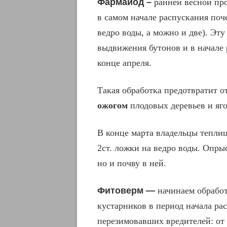
Фармайод –
ранней весной про
в самом начале распускания по
ведро воды, а можно и две). Эт
выдвижения бутонов и в начале 
конце апреля.
Такая обработка предотвратит 
ожогом
плодовых деревьев и яг
В конце марта владельцы тепли
2ст. ложки на ведро воды. Опры
но и почву в ней.
Фитоверм —
начинаем обработ
кустарников в период начала ра
перезимовавших вредителей: от 