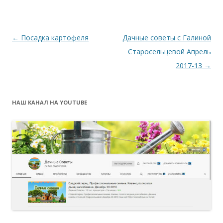
Навигация
←
Посадка картофеля
Дачные советы с Галиной
по
Старосельцевой Апрель
записям
2017-13
→
НАШ КАНАЛ НА YOUTUBE