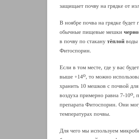
защищает почву на грядке от из
В ноябре почва на грядке будет 
обычные пищевые мешки
черно
в почву по стакану
тёплой
воды 
Фитоспорин.
Если в том месте, где у вас буде
о
выше
14
, то можно использов
+
хранить 10 мешков с почвой для
о
воздуха примерно равна 7-10
, 
препарата Фитоспорин. Они могу
температурах почвы.
Для чего мы используем микроб