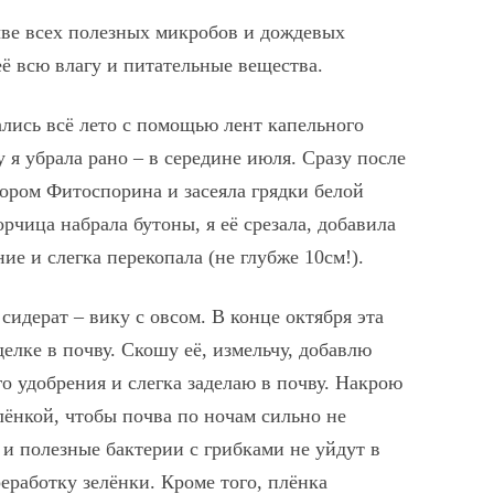
чве всех полезных микробов и дождевых
её всю влагу и питательные вещества.
лись всё лето с помощью лент капельного
у я убрала рано – в середине июля. Сразу после
вором Фитоспорина и засеяла грядки белой
орчица набрала бутоны, я её срезала, добавила
ие и слегка перекопала (не глубже 10см!).
сидерат – вику с овсом. В конце октября эта
аделке в почву. Скошу её, измельчу, добавлю
о удобрения и слегка заделаю в почву. Накрою
лёнкой, чтобы почва по ночам сильно не
 и полезные бактерии с грибками не уйдут в
еработку зелёнки. Кроме того, плёнка