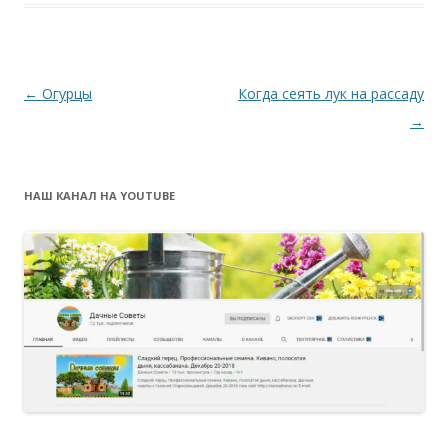
Навигация
←
Огурцы
Когда сеять лук на рассаду
по
→
записям
НАШ КАНАЛ НА YOUTUBE