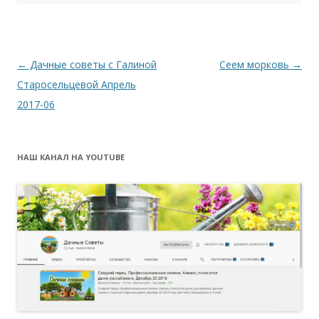
Навигация
←
Дачные советы с Галиной
Сеем морковь
→
по
Старосельцевой Апрель
записям
2017-06
НАШ КАНАЛ НА YOUTUBE