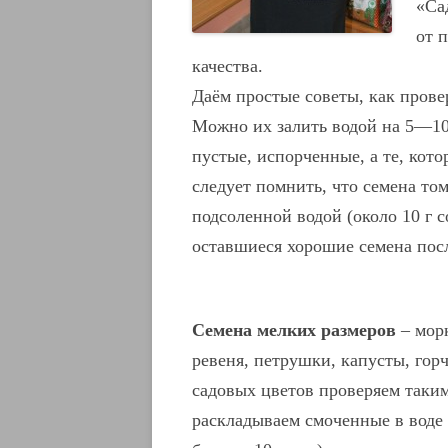
«Са
от 
качества.
Даём простые советы, как прове
Можно их залить водой на 5—10
пустые, испорченные, а те, кот
следует помнить, что семена то
подсоленной водой (около 10 г с
оставшиеся хорошие семена пос
Семена мелких размеров
– морк
ревеня, петрушки, капусты, горч
садовых цветов проверяем таки
раскладываем смоченные в воде 