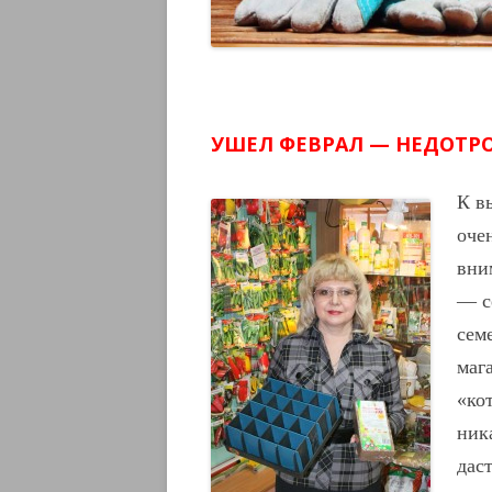
УШЕЛ ФЕВРАЛ — НЕДОТРО
К в
оче
вни
— с
сем
маг
«ко
ник
дас