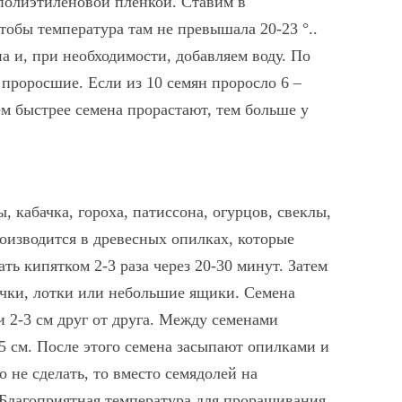
полиэтиленовой пленкой. Ставим в
тобы температура там не превышала 20-23 °..
 и, при необходимости, добавляем воду. По
проросшие. Если из 10 семян проросло 6 –
ем быстрее семена прорастают, тем больше у
 кабачка, гороха, патиссона, огурцов, свеклы,
роизводится в древесных опилках, которые
ть кипятком 2-3 раза через 20-30 минут. Затем
чки, лотки или небольшие ящики. Семена
 2-3 см друг от друга. Между семенами
5 см. После этого семена засыпают опилками и
 не сделать, то вместо семядолей на
 Благоприятная температура для проращивания