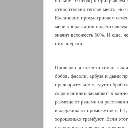
больше 10 штук) и прикрываем 
относительно теплое место, но ч
Ежедневно просматриваем семена
мере прорастания подсчитываем 
значит всхожесть 60%. И еще, ч
них энергии.
Проверка всхожести семян тыквы,
бобов, фасоли, арбуза и дыни п
предварительно следует обработа
сырые опилки засыпают в ванно
размещают рядами на расстоянии
выдерживают промежуток в 1-1,
хорошенько трамбуют. Если этого
поверхности появятся корешки.