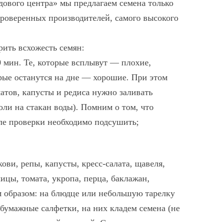
дового центра» мы предлагаем семена только
проверенных производителей, самого высокого
рить всхожесть семян:
 мин. Те, которые всплывут — плохие,
орые останутся на дне — хорошие. При этом
матов, капусты и редиса нужно заливать
оли на стакан воды). Помним о том, что
ле проверки необходимо подсушить;
ови, репы, капусты, кресс-салата, щавеля,
ицы, томата, укропа, перца, баклажан,
м образом: на блюдце или небольшую тарелку
бумажные салфетки, на них кладем семена (не