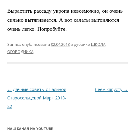
Вырастить рассаду укропа невозможно, он очень
сильно вытягивается. А вот салаты выгоняются
очень легко. Попробуйте.
Запись опубликована
02.04.2018
в рубрике
ШКОЛА
ОГОРОДНИКА
.
Навигация
←
Дачные советы с Галиной
Сеем капусту
→
по
Старосельцевой Март 2018-
записям
22
НАШ КАНАЛ НА YOUTUBE